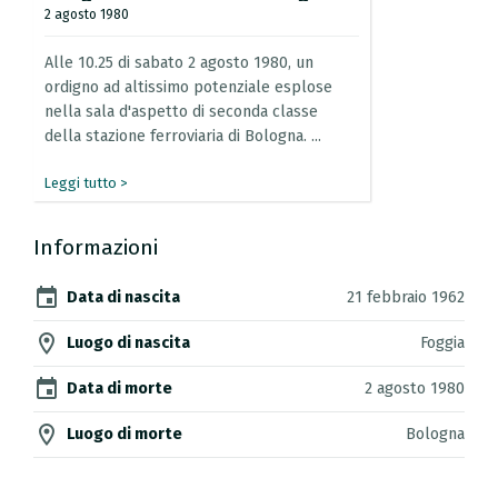
2 agosto 1980
Alle
10.25
di
sabato
2
agosto
1980,
un
ordigno
ad
altissimo
potenziale
esplose
nella
sala
d'aspetto
di
seconda
classe
della
stazione
ferroviaria
di
Bologna.
...
Leggi tutto >
Informazioni
event
Data di nascita
21 febbraio 1962
location_on
Luogo di nascita
Foggia
event
Data di morte
2 agosto 1980
location_on
Luogo di morte
Bologna