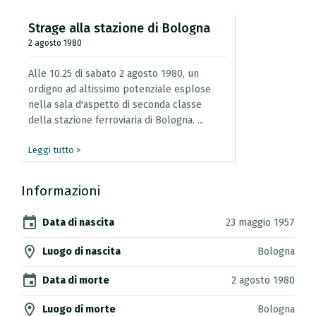
Strage
alla
stazione
di
Bologna
2 agosto 1980
Alle
10.25
di
sabato
2
agosto
1980,
un
ordigno
ad
altissimo
potenziale
esplose
nella
sala
d'aspetto
di
seconda
classe
della
stazione
ferroviaria
di
Bologna.
...
Leggi tutto >
Informazioni
event
Data di nascita
23 maggio 1957
location_on
Luogo di nascita
Bologna
event
Data di morte
2 agosto 1980
location_on
Luogo di morte
Bologna