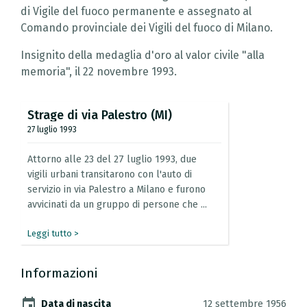
di Vigile del fuoco permanente e assegnato al
Comando provinciale dei Vigili del fuoco di Milano.
Insignito della medaglia d'oro al valor civile "alla
memoria", il 22 novembre 1993.
Strage
di
via
Palestro
(MI)
27 luglio 1993
Attorno
alle
23
del
27
luglio
1993,
due
vigili
urbani
transitarono
con
l'auto
di
servizio
in
via
Palestro
a
Milano
e
furono
avvicinati
da
un
gruppo
di
persone
che
...
Leggi tutto >
Informazioni
event
Data di nascita
12 settembre 1956