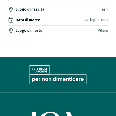
location_on
Luogo di nascita
Terni
event
Data di morte
27 luglio 1993
location_on
Luogo di morte
Milano