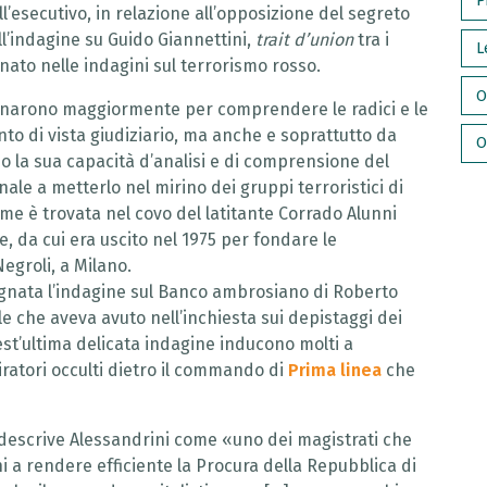
P
’esecutivo, in relazione all’opposizione del segreto
ll’indagine su Guido Giannettini,
trait d’union
tra i
L
egnato nelle indagini sul terrorismo rosso.
O
pegnarono maggiormente per comprendere le radici e le
to di vista giudiziario, ma anche e soprattutto da
O
io la sua capacità d’analisi e di comprensione del
le a metterlo nel mirino dei gruppi terroristici di
ome è trovata nel covo del latitante Corrado Alunni
e, da cui era uscito nel 1975 per fondare le
egroli, a Milano.
segnata l’indagine sul Banco ambrosiano di Roberto
ale che aveva avuto nell’inchiesta sui depistaggi dei
est’ultima delicata indagine inducono molti a
iratori occulti dietro il commando di
Prima linea
che
o descrive Alessandrini come «uno dei magistrati che
 a rendere efficiente la Procura della Repubblica di