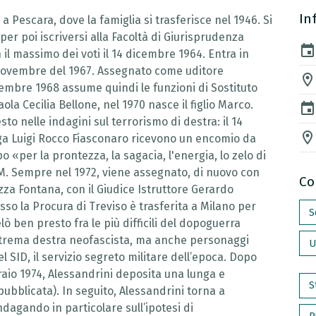
In
a Pescara, dove la famiglia si trasferisce nel 1946. Si
 per poi iscriversi alla Facoltà di Giurisprudenza
event
n il massimo dei voti il 14 dicembre 1964. Entra in
l novembre del 1967. Assegnato come uditore
location_on
icembre 1968 assume quindi le funzioni di Sostituto
a Cecilia Bellone, nel 1970 nasce il figlio Marco.
event
esto nelle indagini sul terrorismo di destra: il 14
location_on
lega Luigi Rocco Fiasconaro ricevono un encomio da
«per la prontezza, la sagacia, l'energia, lo zelo di
. Sempre nel 1972, viene assegnato, di nuovo con
Co
azza Fontana, con il Giudice Istruttore Gerardo
so la Procura di Treviso è trasferita a Milano per
S
elò ben presto fra le più difficili del dopoguerra
strema destra neofascista, ma anche personaggi
U
l SID, il servizio segreto militare dell’epoca. Dopo
bbraio 1974, Alessandrini deposita una lunga e
S
bblicata). In seguito, Alessandrini torna a
ndagando in particolare sull’ipotesi di