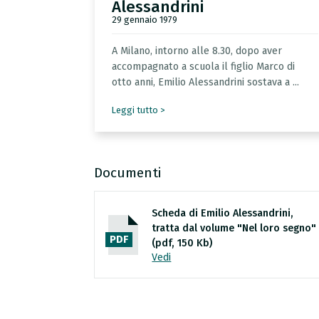
Alessandrini
29 gennaio 1979
A
Milano,
intorno
alle
8.30,
dopo
aver
accompagnato
a
scuola
il
figlio
Marco
di
otto
anni,
Emilio
Alessandrini
sostava
a
...
Leggi tutto >
Documenti
Scheda di Emilio Alessandrini,
tratta dal volume "Nel loro segno"
PDF
(pdf, 150 Kb)
Vedi