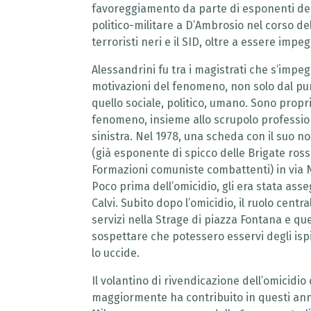
favoreggiamento da parte di esponenti dell
politico-militare a D’Ambrosio nel corso de
terroristi neri e il SID, oltre a essere imp
Alessandrini fu tra i magistrati che s’im
motivazioni del fenomeno, non solo dal pun
quello sociale, politico, umano. Sono propr
fenomeno, insieme allo scrupolo professiona
sinistra. Nel 1978, una scheda con il suo n
(già esponente di spicco delle Brigate ross
Formazioni comuniste combattenti) in via N
Poco prima dell’omicidio, gli era stata as
Calvi. Subito dopo l’omicidio, il ruolo centr
servizi nella Strage di piazza Fontana e qu
sospettare che potessero esservi degli isp
lo uccide.
Il volantino di rivendicazione dell’omicidi
maggiormente ha contribuito in questi anni