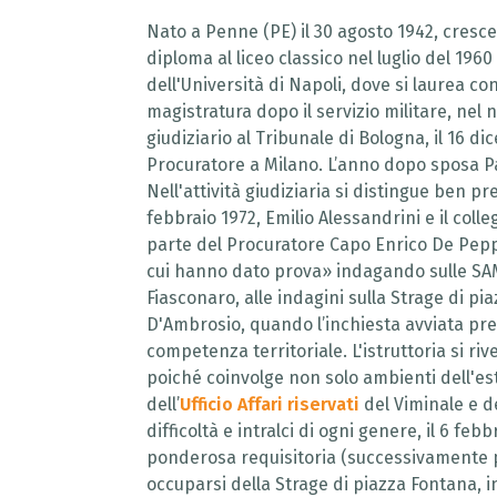
Nato a Penne (PE) il 30 agosto 1942, cresce 
diploma al liceo classico nel luglio del 1960
dell'Università di Napoli, dove si laurea co
magistratura dopo il servizio militare, ne
giudiziario al Tribunale di Bologna, il 16 d
Procuratore a Milano. L’anno dopo sposa Paol
Nell'attività giudiziaria si distingue ben pr
febbraio 1972, Emilio Alessandrini e il col
parte del Procuratore Capo Enrico De Peppo 
cui hanno dato prova» indagando sulle SAM
Fiasconaro, alle indagini sulla Strage di pi
D'Ambrosio, quando l’inchiesta avviata pres
competenza territoriale. L'istruttoria si riv
poiché coinvolge non solo ambienti dell'e
dell’
Ufficio Affari riservati
del Viminale e de
difficoltà e intralci di ogni genere, il 6 fe
ponderosa requisitoria (successivamente pu
occuparsi della Strage di piazza Fontana, i