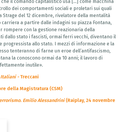
i che il comando capitalistico usa [...] come macchina
trollo dei comportamenti sociali e proletari sui quali
a Strage del 12 dicembre, rivelatore della mentalità
o carriera a partire dalle indagini su piazza Fontana,
per rompere con la gestione reazionaria della
dallo stato i fascisti, ormai ferri vecchi, diventano il
e progressista allo stato. I mezzi di informazione e la
esso tenteranno di farne un eroe dell’antifascismo,
ontana la conoscono ormai da 10 anni; il lavoro di
fettamente inutile».
Italiani -
Treccani
iore della Magistratura (CSM)
errorismo. Emilio Alessandrini
(Raiplay, 24 novembre