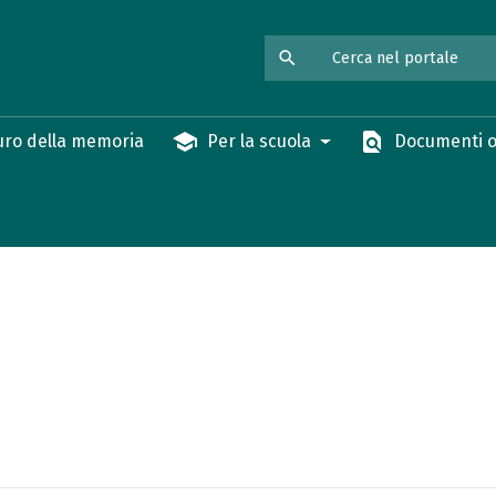
search
school
find_in_page
ro della memoria
Per la scuola
Documenti o