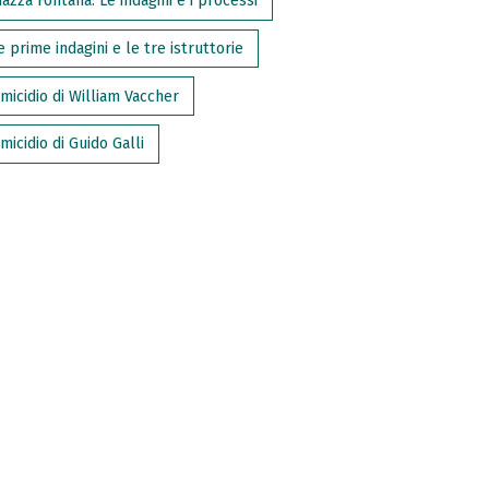
iazza Fontana. Le indagini e i processi
e prime indagini e le tre istruttorie
micidio di William Vaccher
micidio di Guido Galli