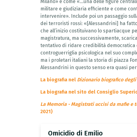
Milano» e come «...una delle figure central
militare e giudiziaria efficiente e come con
intervenire». Include poi un passaggio sull
dei terroristi rossi: «[Alessandrini] ha fatt
che all’inizio costituivano lo spartiacque 
magistratura, ma successivamente, scaricati 
tentativo di ridare credibilità democratica 
controguerriglia psicologica nel suo compl
ma i proletari italiani la storia di piazza F
Alessandrini in questo senso era quasi per
La biografia nel
Dizionario biografico degli 
La biografia nel sito del Consiglio Super
La Memoria - Magistrati uccisi da mafie e t
2021)
Omicidio
di
Emilio