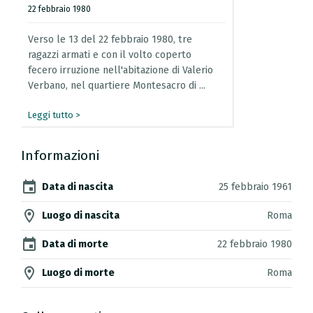
22 febbraio 1980
Verso
le
13
del
22
febbraio
1980,
tre
ragazzi
armati
e
con
il
volto
coperto
fecero
irruzione
nell'abitazione
di
Valerio
Verbano,
nel
quartiere
Montesacro
di
...
Leggi tutto >
Informazioni
event
Data di nascita
25 febbraio 1961
location_on
Luogo di nascita
Roma
event
Data di morte
22 febbraio 1980
location_on
Luogo di morte
Roma