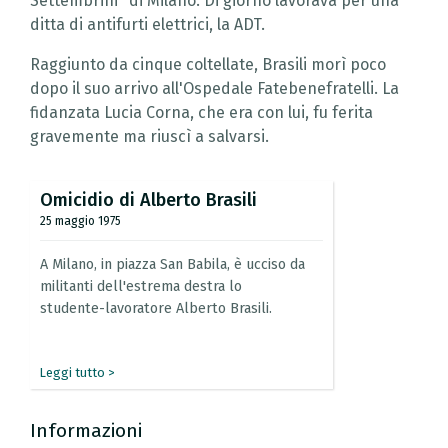
Settembrini" di Milano. Di giorno lavorava per una
ditta di antifurti elettrici, la ADT.
Raggiunto da cinque coltellate, Brasili morì poco
dopo il suo arrivo all'Ospedale Fatebenefratelli. La
fidanzata Lucia Corna, che era con lui, fu ferita
gravemente ma riuscì a salvarsi.
Omicidio
di
Alberto
Brasili
25 maggio 1975
A
Milano,
in
piazza
San
Babila,
è
ucciso
da
militanti
dell'estrema
destra
lo
studente-lavoratore
Alberto
Brasili.
Leggi tutto >
Informazioni