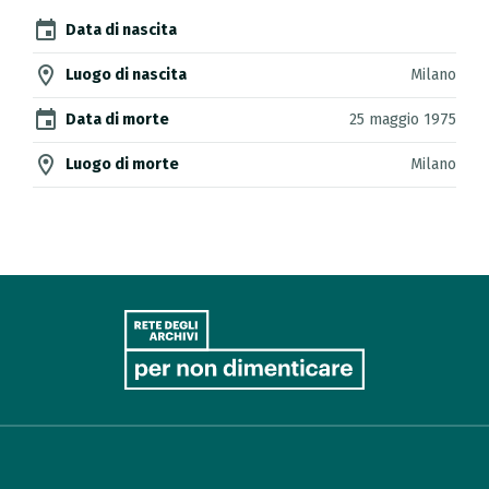
event
Data di nascita
location_on
Luogo di nascita
Milano
event
Data di morte
25 maggio 1975
location_on
Luogo di morte
Milano