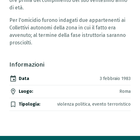
ore prima del compimento del suo ventesimo anno
di età.
Per l'omicidio furono indagati due appartenenti ai
Collettivi autonomi della zona in cui il fatto era
avvenuto; al termine della fase istruttoria saranno
prosciolti.
Informazioni
event
Data
3 febbraio 1983
location_on
Luogo:
Roma
turned_in_not
Tipologia:
violenza politica, evento terroristico