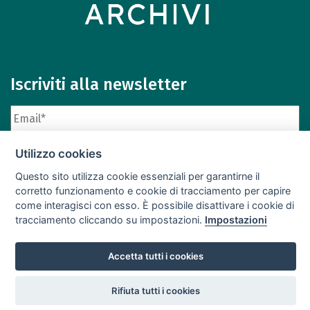
Iscriviti alla newsletter
Utilizzo cookies
Questo sito utilizza cookie essenziali per garantirne il
corretto funzionamento e cookie di tracciamento per capire
come interagisci con esso. È possibile disattivare i cookie di
Iscriviti
Archivio newsletter
tracciamento cliccando su impostazioni.
Impostazioni
Accetta tutti i cookies
settings
Notizie
Privacy
Note legali
Crediti
Contatti
Login
Rifiuta tutti i cookies
© 2026 Istituto Centrale per gli Archivi