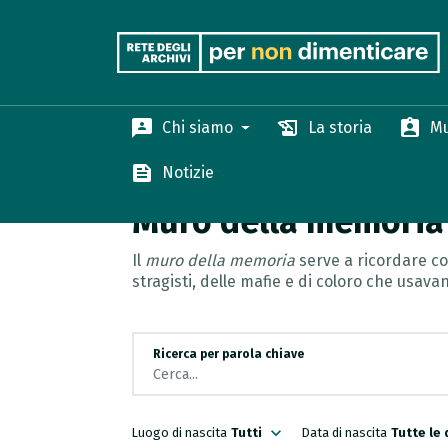
3p
history_edu
assignment_ind
Chi siamo
La storia
Mu
feed
Notizie
Muro della memoria
search
Muro della memoria
Il
muro della memoria
serve a ricordare col
stragisti, delle mafie e di coloro che usavan
Ricerca per parola chiave
expand_more
Tutte le
Luogo di nascita
Tutti
Data di nascita