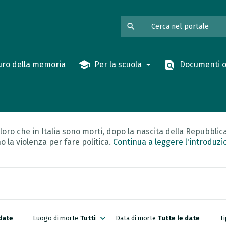
search
school
find_in_page
ro della memoria
Per la scuola
Documenti o
oro che in Italia sono morti, dopo la nascita della Repubblica 
o la violenza per fare politica.
Continua a leggere l'introduz
expand_more
 date
Tutte le date
Luogo di morte
Tutti
Data di morte
T