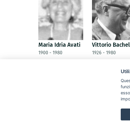
Maria Idria Avati
Vittorio Bache
1900 - 1980
1926 - 1980
Util
Quest
funz
esso
impo
settings