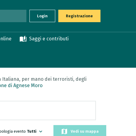
Login
Registrazione
auto_stories
nline
Saggi e contributi
Italiana, per mano dei terroristi, degli
ione di Agnese Moro
map
expand_more
ipologia evento
Tutti
Vedi su mappa