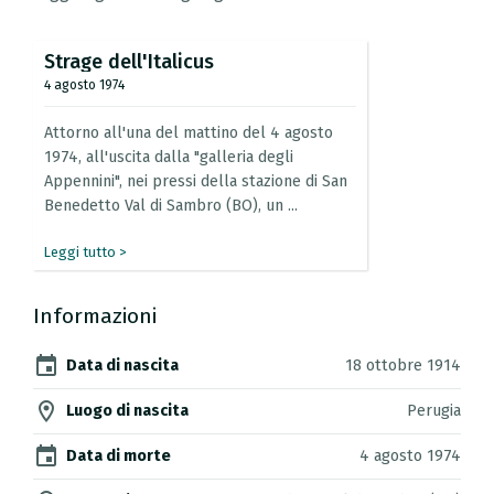
Strage
dell'Italicus
4 agosto 1974
Attorno
all'una
del
mattino
del
4
agosto
1974,
all'uscita
dalla
"galleria
degli
Appennini",
nei
pressi
della
stazione
di
San
Benedetto
Val
di
Sambro
(BO),
un
...
Leggi tutto >
Informazioni
event
Data di nascita
18 ottobre 1914
location_on
Luogo di nascita
Perugia
event
Data di morte
4 agosto 1974