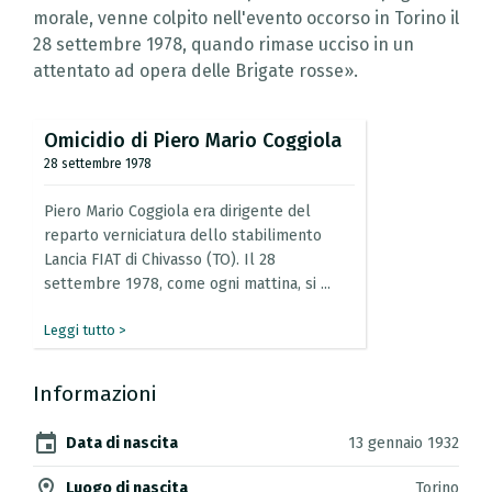
morale, venne colpito nell'evento occorso in Torino il
28 settembre 1978, quando rimase ucciso in un
attentato ad opera delle Brigate rosse».
Omicidio
di
Piero
Mario
Coggiola
28 settembre 1978
Piero
Mario
Coggiola
era
dirigente
del
reparto
verniciatura
dello
stabilimento
Lancia
FIAT
di
Chivasso
(TO).
Il
28
settembre
1978,
come
ogni
mattina,
si
...
Leggi tutto >
Informazioni
event
Data di nascita
13 gennaio 1932
location_on
Luogo di nascita
Torino