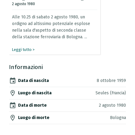
2 agosto 1980
Alle
10.25
di
sabato
2
agosto
1980,
un
ordigno
ad
altissimo
potenziale
esplose
nella
sala
d'aspetto
di
seconda
classe
della
stazione
ferroviaria
di
Bologna.
...
Leggi tutto >
Informazioni
event
Data di nascita
8 ottobre 1959
location_on
Luogo di nascita
Seules (Francia)
event
Data di morte
2 agosto 1980
location_on
Luogo di morte
Bologna