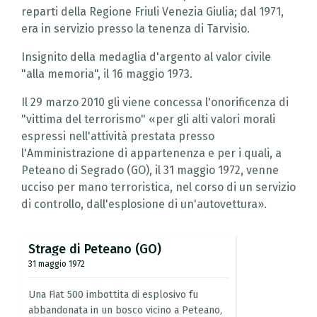
reparti della Regione Friuli Venezia Giulia; dal 1971,
era in servizio presso la tenenza di Tarvisio.
Insignito della medaglia d'argento al valor civile
"alla memoria", il 16 maggio 1973.
Il 29 marzo 2010 gli viene concessa l'onorificenza di
"vittima del terrorismo" «per gli alti valori morali
espressi nell'attività prestata presso
l'Amministrazione di appartenenza e per i quali, a
Peteano di Segrado (GO), il 31 maggio 1972, venne
ucciso per mano terroristica, nel corso di un servizio
di controllo, dall'esplosione di un'autovettura».
Strage
di
Peteano
(GO)
31 maggio 1972
Una
Fiat
500
imbottita
di
esplosivo
fu
abbandonata
in
un
bosco
vicino
a
Peteano,