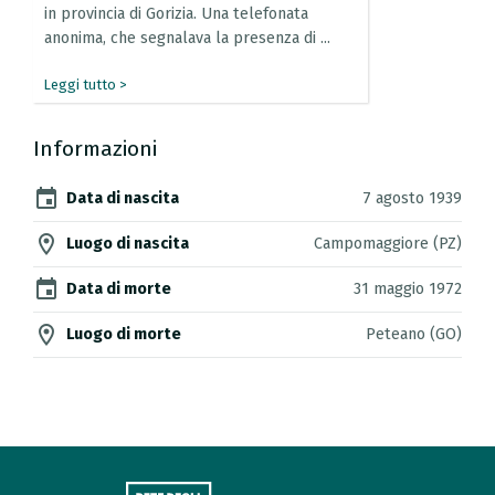
in
provincia
di
Gorizia.
Una
telefonata
anonima,
che
segnalava
la
presenza
di
...
Leggi tutto >
Informazioni
event
Data di nascita
7 agosto 1939
location_on
Luogo di nascita
Campomaggiore (PZ)
event
Data di morte
31 maggio 1972
location_on
Luogo di morte
Peteano (GO)