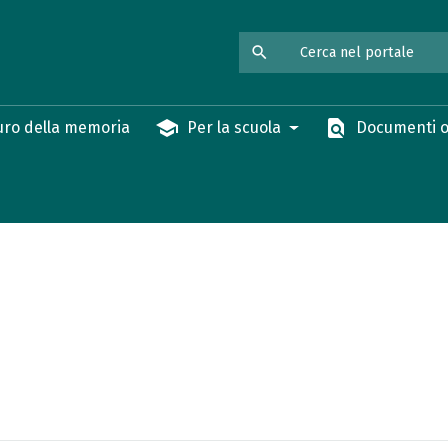
search
school
find_in_page
ro della memoria
Per la scuola
Documenti o