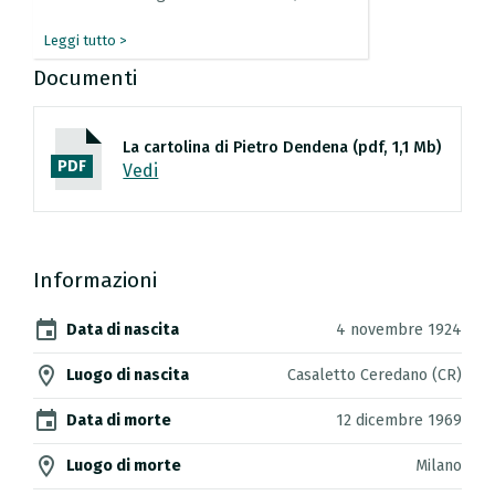
Leggi tutto >
Documenti
La cartolina di Pietro Dendena (pdf, 1,1 Mb)
PDF
Vedi
Informazioni
event
Data di nascita
4 novembre 1924
location_on
Luogo di nascita
Casaletto Ceredano (CR)
event
Data di morte
12 dicembre 1969
location_on
Luogo di morte
Milano