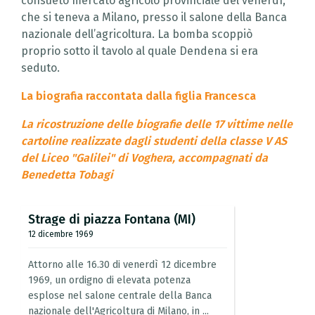
consueto mercato agricolo provinciale del venerdì,
che si teneva a Milano, presso il salone della Banca
nazionale dell’agricoltura. La bomba scoppiò
proprio sotto il tavolo al quale Dendena si era
seduto.
La biografia raccontata dalla figlia Francesca
La ricostruzione delle biografie delle 17 vittime nelle
cartoline realizzate dagli studenti della classe V AS
del Liceo "Galilei" di Voghera, accompagnati da
Benedetta Tobagi
Strage
di
piazza
Fontana
(MI)
12 dicembre 1969
Attorno
alle
16.30
di
venerdì
12
dicembre
1969,
un
ordigno
di
elevata
potenza
esplose
nel
salone
centrale
della
Banca
nazionale
dell'Agricoltura
di
Milano,
in
...