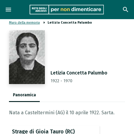
menu
search
Muro della memoria
Letizia Concetta Palumbo
Letizia Concetta Palumbo
1922 - 1970
Panoramica
Nata a Casteltermini (AG) il 10 aprile 1922. Sarta.
Strage
di
Gioia
Tauro
(RC)