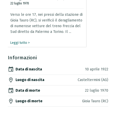
22 luglio 1970
Verso
le
ore
17,
nei
pressi
della
stazione
di
Gioia
Tauro
(RC),
si
verificò
il
deragliamento
di
numerose
vetture
del
treno
Freccia
del
Sud
diretto
da
Palermo
a
Torino.
Il
...
Leggi tutto >
Informazioni
event
Data di nascita
10 aprile 1922
location_on
Luogo di nascita
Casteltermini (AG)
event
Data di morte
22 luglio 1970
location_on
Luogo di morte
Gioia Tauro (RC)