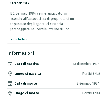
2 gennaio 1984
Il
2
gennaio
1984
venne
appiccato
un
incendio
all'autovettura
di
proprietà
di
un
Appuntato
degli
Agenti
di
custodia,
parcheggiata
nel
cortile
interno
di
uno
...
Leggi tutto >
Informazioni
event
Data di nascita
13 dicembre 1934
location_on
Luogo di nascita
Portici (Na)
event
Data di morte
2 gennaio 1984
location_on
Luogo di morte
Portici (Na)