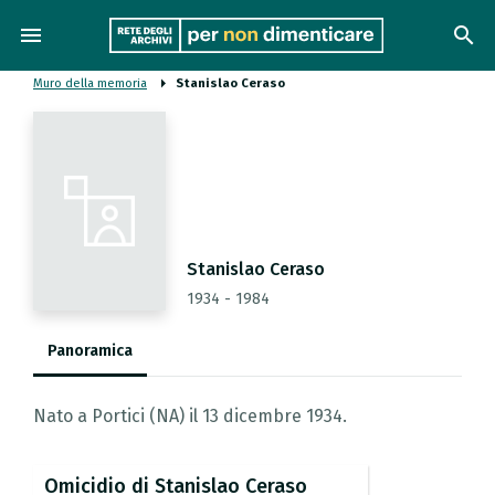
menu
search
Muro della memoria
Stanislao Ceraso
Stanislao Ceraso
1934 - 1984
Panoramica
Nato a Portici (NA) il 13 dicembre 1934.
Omicidio
di
Stanislao
Ceraso