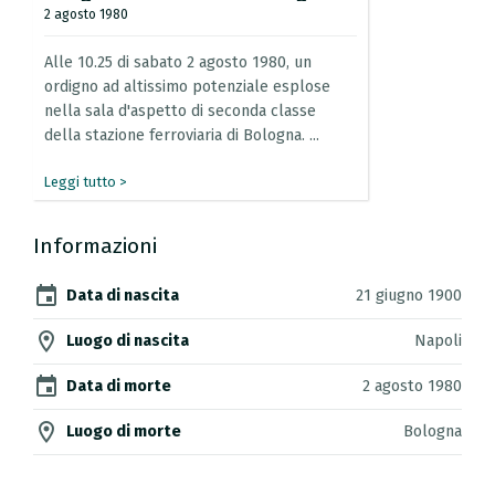
2 agosto 1980
Alle
10.25
di
sabato
2
agosto
1980,
un
ordigno
ad
altissimo
potenziale
esplose
nella
sala
d'aspetto
di
seconda
classe
della
stazione
ferroviaria
di
Bologna.
...
Leggi tutto >
Informazioni
event
Data di nascita
21 giugno 1900
location_on
Luogo di nascita
Napoli
event
Data di morte
2 agosto 1980
location_on
Luogo di morte
Bologna